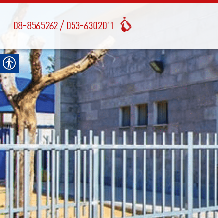
08-8565262
053-6302011 /