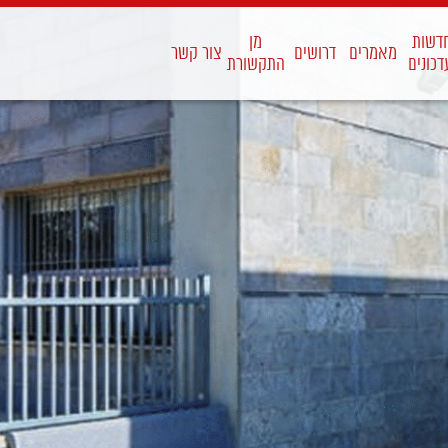
דשות
מן
מאמרים
דרושים
צור קשר
דכונים
התקשורת