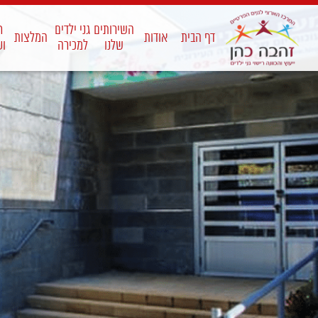
השירותים
גני ילדים
ח
דף הבית
אודות
המלצות
שלנו
למכירה
וע