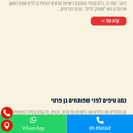
ביותר. בשל כך, רבים מבעלי העסקים בישראל שרוצים להפעיל גן ילדים טועים לחשוב
שניהול גן הוא "משחק ילדים". הגנים הפרטיים...
קרא עוד >>
כמה טיפים לפני שפותחים גן פרטי
בגן מלמדים את הילדים את היסודות של צורות, צבעים, מרקמים ובסיס למיומנויות
החיים החשובות. בחירת הסביבה החינוכית הטובה ביותר עבור ילדכם היא קריטית
מכיוון שזהו שלב כה מכריע בחינוך שלהם....
08-8565262
WhatsApp