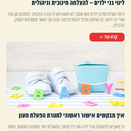
ליווי גני ילדים – להצלחה חינוכית וניהולית
ניהול מוצלח של גן ילדים הוא אתגר לא פשוט ויש לו הרבה היבטים. למתבונן מן הצד
אולי זה ייראה קל ועיסוק שיכול להוות פרנסה נוחה אך כאשר מתוודעים לעומק
הדברים...
קרא עוד >>
איך מבקשים אישור ראשוני למטרת הפעלת מעון
כל מעון יום לפעוטות מגיל לידה ועד גיל שלוש, המאכלס יותר משבעה פעוטות, מחויב