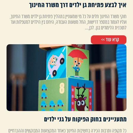
איך לבצע פתיחת גן ילדים דרך משרד החינוך
חוקי משרד החינוך חלים על כל מי שמעוניין בתהליך פתיחת גן ילדים משרד החינוך,
ועליו לעמוד במספר דרישות, החל משעות העבודה, היחס בין הילדים למטפלות ועד
לתוכנית הלימודים בגן. לכן,...
קרא עוד >>
מתעניינים בחוק הפיקוח על גני ילדים
כל תקופה ותרבות הכירה בחשיבות החינוך כאחד המקצועות המבוקשים וההכרחיים