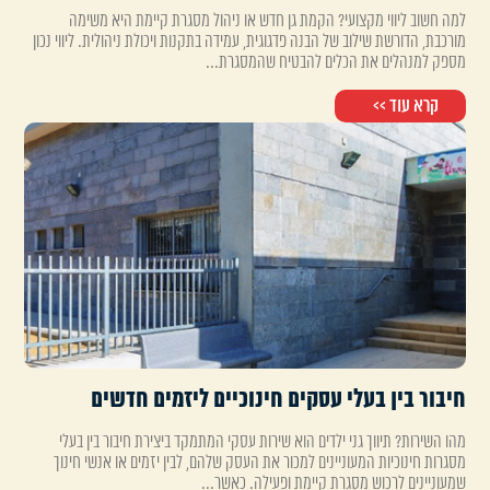
למה חשוב ליווי מקצועי? הקמת גן חדש או ניהול מסגרת קיימת היא משימה
מורכבת, הדורשת שילוב של הבנה פדגוגית, עמידה בתקנות ויכולת ניהולית. ליווי נכון
מספק למנהלים את הכלים להבטיח שהמסגרת...
קרא עוד >>
חיבור בין בעלי עסקים חינוכיים ליזמים חדשים
מהו השירות? תיווך גני ילדים הוא שירות עסקי המתמקד ביצירת חיבור בין בעלי
מסגרות חינוכיות המעוניינים למכור את העסק שלהם, לבין יזמים או אנשי חינוך
שמעוניינים לרכוש מסגרת קיימת ופעילה. כאשר...