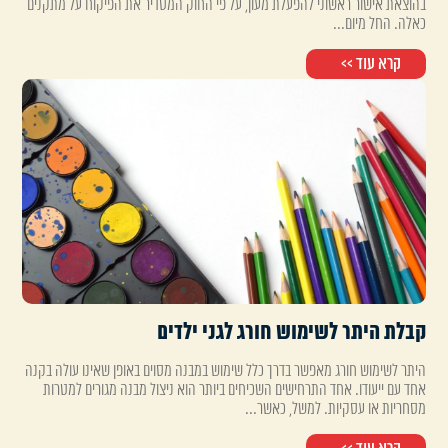
בהוצאת אישור ראשוני להפעלת מעון, על פי החוק המסדיר את הפיקוח על מתקנים
כאלה. החל מיום...
קרא עוד >>
קבלת היתר לשימוש חורג לגני ילדים
היתר לשימוש חורג מאפשר בדרך כלל שימוש במבנה מסוים באופן שאינו עולה בקנה
אחד עם ייעודו. אחד התרחישים השכיחים ביותר הוא ניצול מבנה מגורים למטרות
מסחריות או עסקיות. למשל, כאשר...