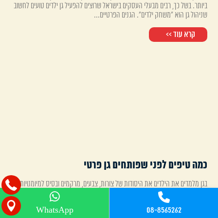
ביותר. בשל כך, רבים מבעלי העסקים בישראל שרוצים להפעיל גן ילדים טועים לחשוב
שניהול גן הוא "משחק ילדים". הגנים הפרטיים...
קרא עוד >>
כמה טיפים לפני שפותחים גן פרטי
בגן מלמדים את הילדים את היסודות של צורות, צבעים, מרקמים ובסיס למיומנויות
החיים החשובות. בחירת הסביבה החינוכית הטובה ביותר עבור ילדכם היא קריטית
מכיוון שזהו שלב כה מכריע בחינוך שלהם....
08-8565262
WhatsApp