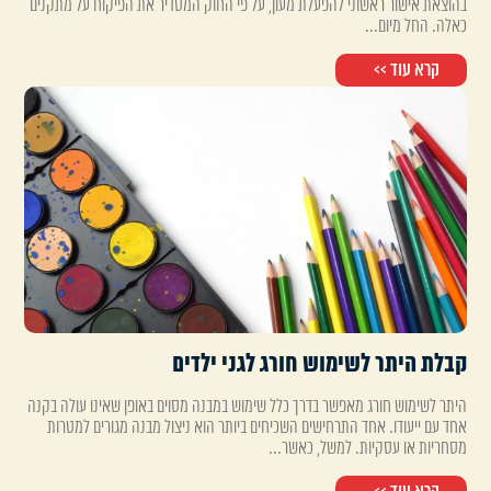
בהוצאת אישור ראשוני להפעלת מעון, על פי החוק המסדיר את הפיקוח על מתקנים
כאלה. החל מיום...
קרא עוד >>
קבלת היתר לשימוש חורג לגני ילדים
היתר לשימוש חורג מאפשר בדרך כלל שימוש במבנה מסוים באופן שאינו עולה בקנה
אחד עם ייעודו. אחד התרחישים השכיחים ביותר הוא ניצול מבנה מגורים למטרות
מסחריות או עסקיות. למשל, כאשר...