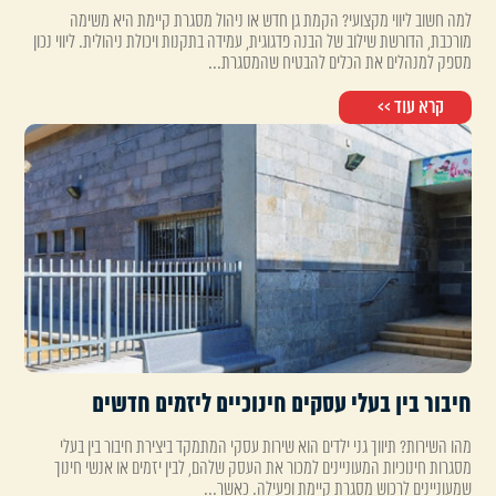
למה חשוב ליווי מקצועי? הקמת גן חדש או ניהול מסגרת קיימת היא משימה
מורכבת, הדורשת שילוב של הבנה פדגוגית, עמידה בתקנות ויכולת ניהולית. ליווי נכון
מספק למנהלים את הכלים להבטיח שהמסגרת...
קרא עוד >>
חיבור בין בעלי עסקים חינוכיים ליזמים חדשים
מהו השירות? תיווך גני ילדים הוא שירות עסקי המתמקד ביצירת חיבור בין בעלי
מסגרות חינוכיות המעוניינים למכור את העסק שלהם, לבין יזמים או אנשי חינוך
שמעוניינים לרכוש מסגרת קיימת ופעילה. כאשר...