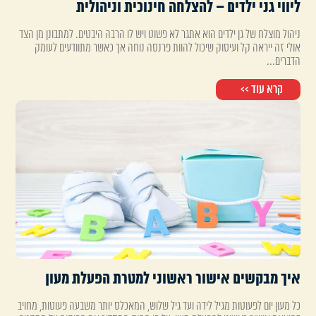
ליווי גני ילדים – להצלחה חינוכית וניהולית
ניהול מוצלח של גן ילדים הוא אתגר לא פשוט ויש לו הרבה היבטים. למתבונן מן הצד
אולי זה ייראה קל ועיסוק שיכול להוות פרנסה נוחה אך כאשר מתוודעים לעומק
הדברים...
קרא עוד >>
איך מבקשים אישור ראשוני למטרת הפעלת מעון
כל מעון יום לפעוטות מגיל לידה ועד גיל שלוש, המאכלס יותר משבעה פעוטות, מחויב