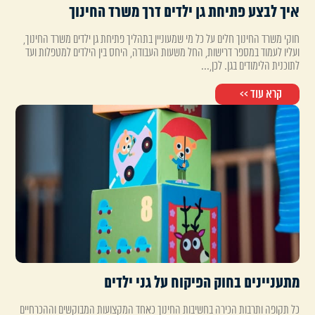
איך לבצע פתיחת גן ילדים דרך משרד החינוך
חוקי משרד החינוך חלים על כל מי שמעוניין בתהליך פתיחת גן ילדים משרד החינוך,
ועליו לעמוד במספר דרישות, החל משעות העבודה, היחס בין הילדים למטפלות ועד
לתוכנית הלימודים בגן. לכן,...
קרא עוד >>
מתעניינים בחוק הפיקוח על גני ילדים
כל תקופה ותרבות הכירה בחשיבות החינוך כאחד המקצועות המבוקשים וההכרחיים