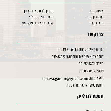
שימוש חורג
תקן גן ילדים משרד החינוך
פתיחת גן פרטי
משרד החינוך גני ילדים
רישוי והכרה
אישור ראשוני להפעלת מעון
צרו קשר
כתובת ראשית : רחוב הבנאים 7 אשדוד
זהבה כהן - מנכ"לית החברה:053-6302011
משרד: 08-8565262
פקס: 08-8568606
מייל לפניות: zahava.ganim@gmail.com
נשמח לעמוד לרשותכם בכל עת
תעשו לנו לייק